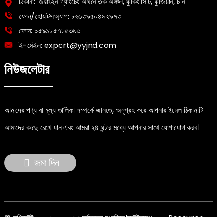
ঠিকানা: জিয়াংইন গ্যাংচেং অর্থনৈতিক অঞ্চল, ফুকিং সিটি, ফুজিয়ান, চীন
ফোন/হোয়াটসঅ্যাপ:
৮৬১৩৯৫০৪৯২৯৭৩
ফোন:
০৫৯১৮৫৭৮৫৩৯৩
ই-মেইল:
export@yyjnd.com
নিউজলেটার
আমাদের পণ্য বা মূল্য তালিকা সম্পর্কে জানতে, অনুগ্রহ করে আপনার ইমেল ঠিকানাটি
আমাদের কাছে রেখে যান এবং আমরা ২৪ ঘন্টার মধ্যে আপনার সাথে যোগাযোগ করব।
জমা দিন