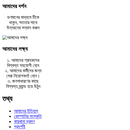
আমাদের দর্শন
গুণমানের মাধ্যমে টিকে
থাকুন, সততার সাথে
উন্নয়নের সন্ধান করুন
আমাদের লক্ষ্য
১. আমাদের গ্রাহকদের
বিশ্বস্ত সহযোগী হোন
২. আমাদের কর্মীদের জন্য
সেরা নিয়োগকর্তা হোন।
৩. জনসাধারণের কাছে
বিশ্বস্ত ব্র্যান্ড হয়ে উঠুন
তথ্য
আমাদের ইতিহাস
কোম্পানির সংস্কৃতি
কারখানা ভ্রমণ
প্রদর্শনী