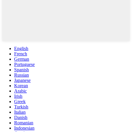
English
French
German
Portuguese
Spanish
Russian
Japanese
Korean
Arabic
Irish
Greek
Turkish
Italian
Danish
Romanian
Indonesian