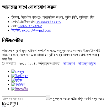
আমাদের সাথে যোগাযোগ করুন
ঠিকানা: জিয়াংইন গ্যাংচেং অর্থনৈতিক অঞ্চল, ফুকিং সিটি, ফুজিয়ান, চীন
ফোন/হোয়াটসঅ্যাপ:
৮৬১৩৯৫০৪৯২৯৭৩
ফোন:
০৫৯১৮৫৭৮৫৩৯৩
ইমেইল: export@yyjnd.com
নিউজলেটার
আমাদের পণ্য বা মূল্য তালিকা সম্পর্কে জানতে, অনুগ্রহ করে আপনার ইমেল ঠিকানাটি
আমাদের কাছে রেখে যান এবং আমরা ২৪ ঘন্টার মধ্যে আপনার সাথে যোগাযোগ করব।
জমা দিন
© কপিরাইট - ২০১০-২০২৪ : সর্বস্বত্ব সংরক্ষিত।
সাইটম্যাপ
-
সাইটম্যাপট্রান্স
-
অনুসন্ধান করতে এন্টার চাপুন অথবা বন্ধ করতে
ESC চাপুন।