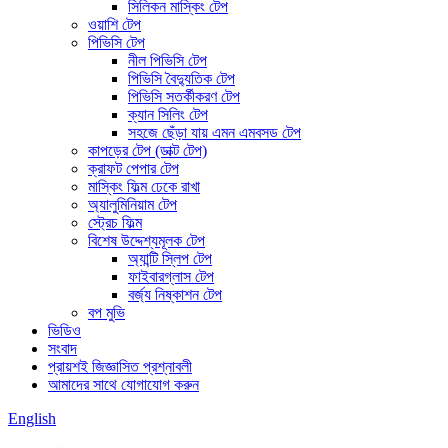
সিলিকন মাস্কিং টেপ
ওয়াশি টেপ
পিভিসি টেপ
নীল পিভিসি টেপ
পিভিসি বৈদ্যুতিক টেপ
পিভিসি সতর্কীকরণ টেপ
ক্যান সিলিং টেপ
সহজে ছেঁড়া যায় এমন এমবসড টেপ
কাপড়ের টেপ (ডাক্ট টেপ)
ক্রাফট পেপার টেপ
মাস্কিং ফিল্ম ঢেকে রাখা
অ্যালুমিনিয়াম টেপ
স্ট্রেচ ফিল্ম
বিশেষ উদ্দেশ্যমূলক টেপ
অ্যান্টি স্লিপ টেপ
ফাইবারগ্লাস টেপ
বর্জ্য নিষ্কাশন টেপ
বপ মুভি
ভিডিও
সংবাদ
প্রায়শই জিজ্ঞাসিত প্রশ্নাবলী
আমাদের সাথে যোগাযোগ করুন
English