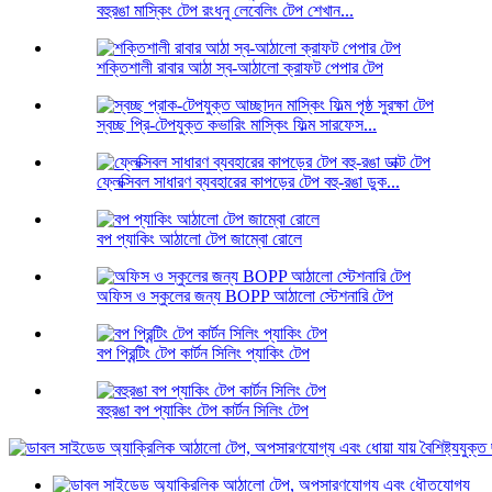
বহুরঙা মাস্কিং টেপ রংধনু লেবেলিং টেপ শেখান...
শক্তিশালী রাবার আঠা স্ব-আঠালো ক্রাফট পেপার টেপ
স্বচ্ছ প্রি-টেপযুক্ত কভারিং মাস্কিং ফিল্ম সারফেস...
ফ্লেক্সিবল সাধারণ ব্যবহারের কাপড়ের টেপ বহু-রঙা ডুক...
বপ প্যাকিং আঠালো টেপ জাম্বো রোলে
অফিস ও স্কুলের জন্য BOPP আঠালো স্টেশনারি টেপ
বপ প্রিন্টিং টেপ কার্টন সিলিং প্যাকিং টেপ
বহুরঙা বপ প্যাকিং টেপ কার্টন সিলিং টেপ