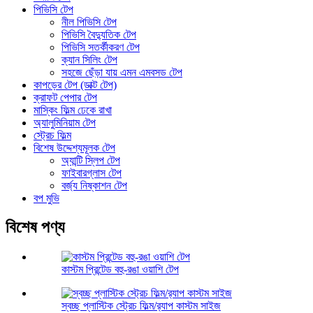
পিভিসি টেপ
নীল পিভিসি টেপ
পিভিসি বৈদ্যুতিক টেপ
পিভিসি সতর্কীকরণ টেপ
ক্যান সিলিং টেপ
সহজে ছেঁড়া যায় এমন এমবসড টেপ
কাপড়ের টেপ (ডাক্ট টেপ)
ক্রাফট পেপার টেপ
মাস্কিং ফিল্ম ঢেকে রাখা
অ্যালুমিনিয়াম টেপ
স্ট্রেচ ফিল্ম
বিশেষ উদ্দেশ্যমূলক টেপ
অ্যান্টি স্লিপ টেপ
ফাইবারগ্লাস টেপ
বর্জ্য নিষ্কাশন টেপ
বপ মুভি
বিশেষ পণ্য
কাস্টম প্রিন্টেড বহু-রঙা ওয়াশি টেপ
স্বচ্ছ প্লাস্টিক স্ট্রেচ ফিল্ম/র‍্যাপ কাস্টম সাইজ