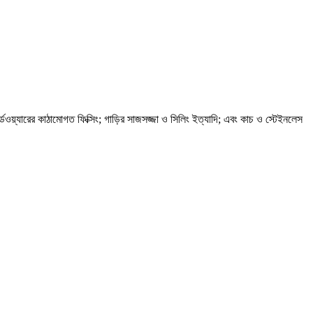
য়্যারের কাঠামোগত ফিক্সিং; গাড়ির সাজসজ্জা ও সিলিং ইত্যাদি; এবং কাচ ও স্টেইনলেস