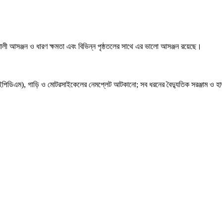
তিশালী আসঞ্জন ও ধারণ ক্ষমতা এবং বিভিন্ন পৃষ্ঠতলের সাথে এর ভালো আসঞ্জন রয়েছে।
পিডিএম), গাড়ি ও মোটরসাইকেলের নেমপ্লেট আটকানো; সব ধরনের বৈদ্যুতিক সরঞ্জাম ও হার্ডও