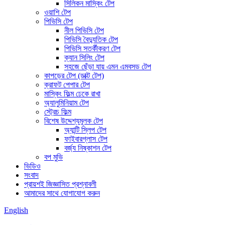
সিলিকন মাস্কিং টেপ
ওয়াশি টেপ
পিভিসি টেপ
নীল পিভিসি টেপ
পিভিসি বৈদ্যুতিক টেপ
পিভিসি সতর্কীকরণ টেপ
ক্যান সিলিং টেপ
সহজে ছেঁড়া যায় এমন এমবসড টেপ
কাপড়ের টেপ (ডাক্ট টেপ)
ক্রাফট পেপার টেপ
মাস্কিং ফিল্ম ঢেকে রাখা
অ্যালুমিনিয়াম টেপ
স্ট্রেচ ফিল্ম
বিশেষ উদ্দেশ্যমূলক টেপ
অ্যান্টি স্লিপ টেপ
ফাইবারগ্লাস টেপ
বর্জ্য নিষ্কাশন টেপ
বপ মুভি
ভিডিও
সংবাদ
প্রায়শই জিজ্ঞাসিত প্রশ্নাবলী
আমাদের সাথে যোগাযোগ করুন
English