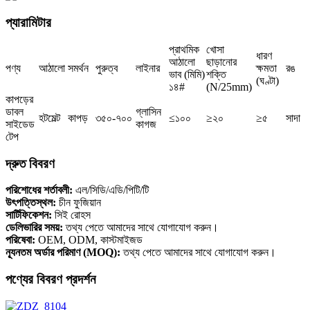
প্যারামিটার
প্রাথমিক
খোসা
ধারণ
আঠালো
ছাড়ানোর
পণ্য
আঠালো
সমর্থন
পুরুত্ব
লাইনার
ক্ষমতা
রঙ
ভাব (মিমি)
শক্তি
(ঘণ্টা)
১৪#
(N/25mm)
কাপড়ের
ডাবল
গ্লাসিন
হটমেল্ট
কাপড়
৩৫০-৭০০
≤১০০
≥২০
≥৫
সাদা
সাইডেড
কাগজ
টেপ
দ্রুত বিবরণ
পরিশোধের শর্তাবলী:
এল/সিডি/এডি/পিটি/টি
উৎপত্তিস্থল:
চীন ফুজিয়ান
সার্টিফিকেশন:
সিই রোহস
ডেলিভারির সময়:
তথ্য পেতে আমাদের সাথে যোগাযোগ করুন।
পরিষেবা:
OEM, ODM, কাস্টমাইজড
ন্যূনতম অর্ডার পরিমাণ (MOQ):
তথ্য পেতে আমাদের সাথে যোগাযোগ করুন।
পণ্যের বিবরণ প্রদর্শন