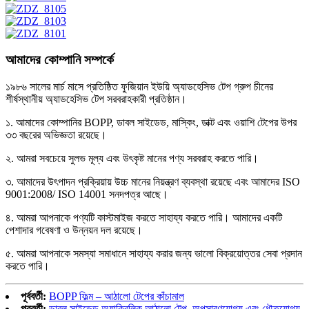
আমাদের কোম্পানি সম্পর্কে
১৯৮৬ সালের মার্চ মাসে প্রতিষ্ঠিত ফুজিয়ান ইউয়ি অ্যাডহেসিভ টেপ গ্রুপ চীনের
শীর্ষস্থানীয় অ্যাডহেসিভ টেপ সরবরাহকারী প্রতিষ্ঠান।
১. আমাদের কোম্পানির BOPP, ডাবল সাইডেড, মাস্কিং, ডাক্ট এবং ওয়াশি টেপের উপর
৩৩ বছরের অভিজ্ঞতা রয়েছে।
২. আমরা সবচেয়ে সুলভ মূল্য এবং উৎকৃষ্ট মানের পণ্য সরবরাহ করতে পারি।
৩. আমাদের উৎপাদন প্রক্রিয়ায় উচ্চ মানের নিয়ন্ত্রণ ব্যবস্থা রয়েছে এবং আমাদের ISO
9001:2008/ ISO 14001 সনদপত্র আছে।
৪. আমরা আপনাকে পণ্যটি কাস্টমাইজ করতে সাহায্য করতে পারি। আমাদের একটি
পেশাদার গবেষণা ও উন্নয়ন দল রয়েছে।
৫. আমরা আপনাকে সমস্যা সমাধানে সাহায্য করার জন্য ভালো বিক্রয়োত্তর সেবা প্রদান
করতে পারি।
পূর্ববর্তী:
BOPP ফিল্ম – আঠালো টেপের কাঁচামাল
পরবর্তী:
ডাবল সাইডেড অ্যাক্রিলিক আঠালো টেপ, অপসারণযোগ্য এবং ধৌতযোগ্য