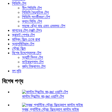
পিভিসি টেপ
নীল পিভিসি টেপ
পিভিসি বৈদ্যুতিক টেপ
পিভিসি সতর্কীকরণ টেপ
ক্যান সিলিং টেপ
সহজে ছেঁড়া যায় এমন এমবসড টেপ
কাপড়ের টেপ (ডাক্ট টেপ)
ক্রাফট পেপার টেপ
মাস্কিং ফিল্ম ঢেকে রাখা
অ্যালুমিনিয়াম টেপ
স্ট্রেচ ফিল্ম
বিশেষ উদ্দেশ্যমূলক টেপ
অ্যান্টি স্লিপ টেপ
ফাইবারগ্লাস টেপ
বর্জ্য নিষ্কাশন টেপ
বপ মুভি
বিশেষ পণ্য
কাস্টম প্রিন্টেড বহু-রঙা ওয়াশি টেপ
স্বচ্ছ প্লাস্টিক স্ট্রেচ ফিল্ম/র‍্যাপ কাস্টম সাইজ