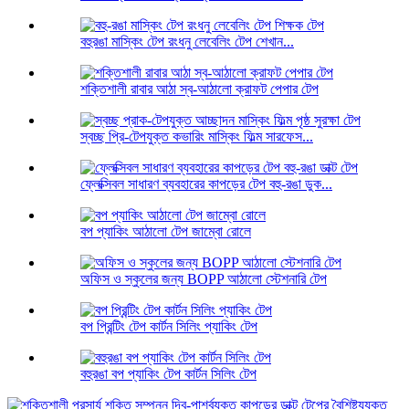
বহুরঙা মাস্কিং টেপ রংধনু লেবেলিং টেপ শেখান...
শক্তিশালী রাবার আঠা স্ব-আঠালো ক্রাফট পেপার টেপ
স্বচ্ছ প্রি-টেপযুক্ত কভারিং মাস্কিং ফিল্ম সারফেস...
ফ্লেক্সিবল সাধারণ ব্যবহারের কাপড়ের টেপ বহু-রঙা ডুক...
বপ প্যাকিং আঠালো টেপ জাম্বো রোলে
অফিস ও স্কুলের জন্য BOPP আঠালো স্টেশনারি টেপ
বপ প্রিন্টিং টেপ কার্টন সিলিং প্যাকিং টেপ
বহুরঙা বপ প্যাকিং টেপ কার্টন সিলিং টেপ