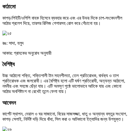
কাঠামো
কাপড়/পিইটি/ওপিপি বাহক হিসেবে ব্যবহার করে এবং এর উভয় দিকে চাপ-সংবেদনশীল
আঠার প্রলেপ দিয়ে, তারপর রিলিজ পেপারসহ রোল করে পেঁচানো হয়।
রঙ: সাদা, হলুদ
আকার: গ্রাহকের অনুরোধ অনুযায়ী
বৈশিষ্ট্য
উচ্চ আঠালো শক্তি, শক্তিশালী টান সহনশীলতা, তেল প্রতিরোধক, বার্ধক্য ও তাপ
প্রতিরোধক এবং জলরোধী। এর বৈশিষ্ট্য হলো এটি ঘর্ষণ প্রতিরোধী, অত্যন্ত আঠালো,
নমনীয় এবং সহজে ছেঁড়া যায়। এটি অমসৃণ পৃষ্ঠে ভালোভাবে আটকে যায় এবং কোনো
আঠার অবশিষ্টাংশ না রেখেই তুলে ফেলা যায়।
আবেদন
কার্পেট স্থাপন, দেয়াল ও ঘর সাজানো, বিয়ের সাজসজ্জা, ধাতু ও অন্যান্য বস্তুর সংযোগ,
কাপড় সেলাই, নির্দিষ্ট দড়ি দিয়ে বাঁধা, সিল করা ও আটকানো ইত্যাদির জন্য উপযুক্ত।