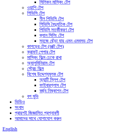
সিলিকন মাস্কিং টেপ
ওয়াশি টেপ
পিভিসি টেপ
নীল পিভিসি টেপ
পিভিসি বৈদ্যুতিক টেপ
পিভিসি সতর্কীকরণ টেপ
ক্যান সিলিং টেপ
সহজে ছেঁড়া যায় এমন এমবসড টেপ
কাপড়ের টেপ (ডাক্ট টেপ)
ক্রাফট পেপার টেপ
মাস্কিং ফিল্ম ঢেকে রাখা
অ্যালুমিনিয়াম টেপ
স্ট্রেচ ফিল্ম
বিশেষ উদ্দেশ্যমূলক টেপ
অ্যান্টি স্লিপ টেপ
ফাইবারগ্লাস টেপ
বর্জ্য নিষ্কাশন টেপ
বপ মুভি
ভিডিও
সংবাদ
প্রায়শই জিজ্ঞাসিত প্রশ্নাবলী
আমাদের সাথে যোগাযোগ করুন
English