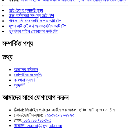
ডাক্ট টেপের ফ্যাক্টরি মূল্য
উচ্চ কর্মক্ষমতা সম্পন্ন ডাক্ট টেপ
শক্তিশালী বন্ধনকারী কাপড় ডাক্ট টেপ
সুপার হাই স্ট্রেংথ অ্যাডহেসিভ ডাক্ট টেপ
ভূগর্ভস্থ পাইপ মোড়ানোর ডাক্ট টেপ
সম্পর্কিত পণ্য
তথ্য
আমাদের ইতিহাস
কোম্পানির সংস্কৃতি
কারখানা ভ্রমণ
প্রদর্শনী
আমাদের সাথে যোগাযোগ করুন
ঠিকানা: জিয়াংইন গ্যাংচেং অর্থনৈতিক অঞ্চল, ফুকিং সিটি, ফুজিয়ান, চীন
ফোন/হোয়াটসঅ্যাপ:
৮৬১৩৯৫০৪৯২৯৭৩
ফোন:
০৫৯১৮৫৭৮৫৩৯৩
ইমেইল: export@yyjnd.com