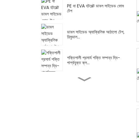
PE বা EVA হটমেল্ট ডাবল সাইডেড ফোম
টেপ
ডাবল সাইডেড অ্যাক্রিলিক আঠালো টেপ,
রিমুভাল...
শক্তিশালী প্রসার্য শক্তি সম্পন্ন দ্বি-
পার্শ্বযুক্ত ক্ল...
উচ্চ তাপমাত্রার সিলিকন রাবার আঠা...
সাধারণ ব্যবহারের জন্য মাস্কিং রাবার এ...
বহু-রঙা মাস্কিং টেপ রংধনু লেবেলিং...