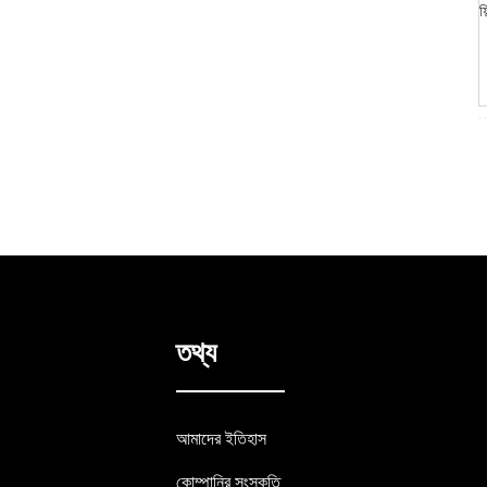
কাস্টম প্রিন্টেড বহু-রঙা ওয়াশি টেপ
তথ্য
আমাদের ইতিহাস
কোম্পানির সংস্কৃতি