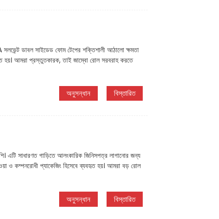
সলভেন্ট ডাবল সাইডেড ফোম টেপের শক্তিশালী আঠালো ক্ষমতা
হৃত হয়। আমরা প্রস্তুতকারক, তাই জাম্বো রোল সরবরাহ করতে
অনুসন্ধান
বিস্তারিত
। এটি সাধারণত গাড়িতে আলংকারিক জিনিসপত্র লাগানোর জন্য
 যাওয়া ও কম্পনরোধী প্যাকেজিং হিসেবে ব্যবহৃত হয়। আমরা বড় রোল
অনুসন্ধান
বিস্তারিত