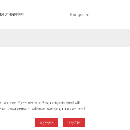
াথে যোগাযোগ করুন
Bengali
া যায়, যেমন স্ট্যাম্প লাগানো বা উপহার মোড়ানোর কাজে। এটি
ন্য উপকরণ জোড়া লাগানো বা আটকানোর জন্য ব্যবহার করা যেতে পারে।
অনুসন্ধান
বিস্তারিত