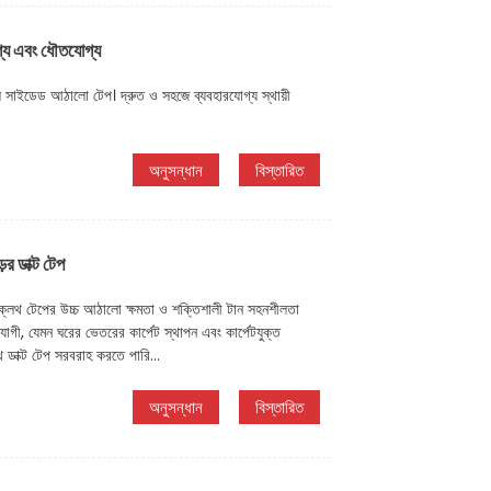
্য এবং ধৌতযোগ্য
বল সাইডেড আঠালো টেপ। দ্রুত ও সহজে ব্যবহারযোগ্য স্থায়ী
অনুসন্ধান
বিস্তারিত
ের ডাক্ট টেপ
ক্লথ টেপের উচ্চ আঠালো ক্ষমতা ও শক্তিশালী টান সহনশীলতা
পযোগী, যেমন ঘরের ভেতরের কার্পেট স্থাপন এবং কার্পেটযুক্ত
ডাক্ট টেপ সরবরাহ করতে পারি...
অনুসন্ধান
বিস্তারিত