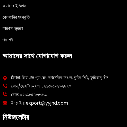
আমাদের ইতিহাস
কোম্পানির সংস্কৃতি
কারখানা ভ্রমণ
প্রদর্শনী
আমাদের সাথে যোগাযোগ করুন
ঠিকানা: জিয়াংইন গ্যাংচেং অর্থনৈতিক অঞ্চল, ফুকিং সিটি, ফুজিয়ান, চীন
ফোন/হোয়াটসঅ্যাপ:
৮৬১৩৯৫০৪৯২৯৭৩
ফোন:
০৫৯১৮৫৭৮৫৩৯৩
ই-মেইল:
export@yyjnd.com
নিউজলেটার