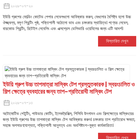
২০২৬-০৭-২০
ইউয়ি গ্রুপের ফোল্ডিং কোটেড পেপার লেবেলগুলো আবিষ্কার করুন, যেগুলোর বৈশিষ্ট্য হলো উচ্চ
ঔজ্জ্বল্য, মসৃণ প্রিন্টিং পৃষ্ঠ, শক্তিশালী আঠালো ভাব এবং চমৎকার স্থায়িত্ব। পণ্যের লেবেল,
বারকোড প্রিন্টিং, রিটেইল লেবেলিং এবং এক্সপ্রেস ডেলিভারি ওয়েবিলের জন্য এটি আদর্শ।
বিস্তারিত দেখুন
ইউয়ি গ্রুপ উচ্চ তাপমাত্রা মাস্কিং টেপ প্রস্তুতকারক | স্বয়ংচালিত ও
শিল্প ক্ষেত্রে ব্যবহারের জন্য তাপ-প্রতিরোধী মাস্কিং টেপ
২০২৬-০৭-১৩
অটোমোটিভ পেইন্টিং, পাউডার কোটিং, ইলেকট্রনিক্স, পিসিবি উৎপাদন এবং শিল্পক্ষেত্রে মাস্কিংয়ের
জন্য ইউয়ি গ্রুপের উচ্চ তাপমাত্রা মাস্কিং টেপ আবিষ্কার করুন। চমৎকার তাপ প্রতিরোধ ক্ষমতা,
সহজে অপসারণযোগ্যতা, শক্তিশালী আনুগত্য এবং অবশিষ্টাংশ-মুক্ত কার্যকারিতা।
বিস্তারিত দেখুন