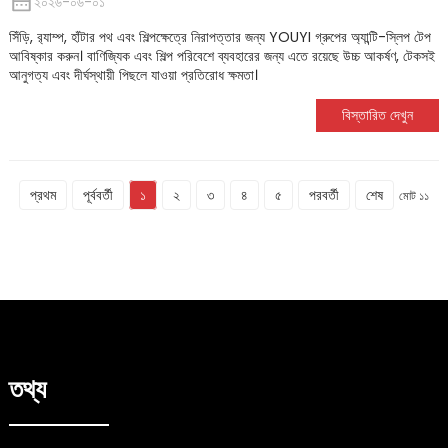
২০২৬-০৬-০১
সিঁড়ি, র‍্যাম্প, হাঁটার পথ এবং শিল্পক্ষেত্রে নিরাপত্তার জন্য YOUYI গ্রুপের অ্যান্টি-স্লিপ টেপ
আবিষ্কার করুন। বাণিজ্যিক এবং শিল্প পরিবেশে ব্যবহারের জন্য এতে রয়েছে উচ্চ আকর্ষণ, টেকসই
আনুগত্য এবং দীর্ঘস্থায়ী পিছলে যাওয়া প্রতিরোধ ক্ষমতা।
বিস্তারিত দেখুন
প্রথম
পূর্ববর্তী
১
২
৩
৪
৫
পরবর্তী
শেষ
মোট ১১
তথ্য