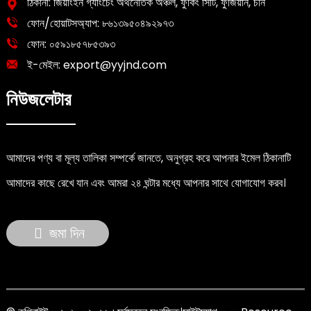
ঠিকানা: জিয়াংইন গ্যাংচেং অর্থনৈতিক অঞ্চল, ফুকিং সিটি, ফুজিয়ান, চীন
ফোন/হোয়াটসঅ্যাপ:
৮৬১৩৯৫০৪৯২৯৭৩
ফোন:
০৫৯১৮৫৭৮৫৩৯৩
ই-মেইল:
export@yyjnd.com
নিউজলেটার
আমাদের পণ্য বা মূল্য তালিকা সম্পর্কে জানতে, অনুগ্রহ করে আপনার ইমেল ঠিকানাটি
আমাদের কাছে রেখে যান এবং আমরা ২৪ ঘন্টার মধ্যে আপনার সাথে যোগাযোগ করব।
জমা দিন