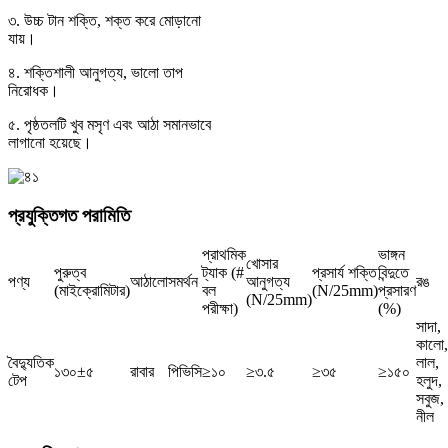
৩. উচ্চ টান শক্তি, শক্ত করে মোড়ানো
যায়।
৪. শক্তিশালী আনুগত্য, ভালো তাপ
নিরোধক।
৫. পৃষ্ঠতলটি খুব মসৃণ এবং আঠা সমানভাবে
লাগানো হয়েছে।
প্রযুক্তিগত পরামিতি
প্রাথমিক
ভাঙ্গন
খোসার
পুরুত্ব
ট্যাক (#
প্রসার্য শক্তি
বিন্দুতে
পণ্য
আঠালো
সমর্থন
আনুগত্য
রঙ
(মাইক্রোমিটার)
বল
(N/25mm)
প্রসারণ
(N/25mm)
পরীক্ষা)
(%)
সাদা,
কালো,
বৈদ্যুতিক
লাল,
১৩০±৫
রাবার
পিভিসি
≥১০
≥৩.৫
≥৩৫
≥১৫০
টেপ
হলুদ,
সবুজ,
নীল