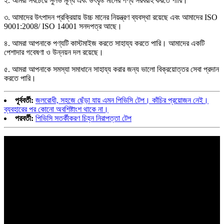
২. আমরা সবচেয়ে সুলভ মূল্য এবং উৎকৃষ্ট মানের পণ্য সরবরাহ করতে পারি।
৩. আমাদের উৎপাদন প্রক্রিয়ায় উচ্চ মানের নিয়ন্ত্রণ ব্যবস্থা রয়েছে এবং আমাদের ISO
9001:2008/ ISO 14001 সনদপত্র আছে।
৪. আমরা আপনাকে পণ্যটি কাস্টমাইজ করতে সাহায্য করতে পারি। আমাদের একটি
পেশাদার গবেষণা ও উন্নয়ন দল রয়েছে।
৫. আমরা আপনাকে সমস্যা সমাধানে সাহায্য করার জন্য ভালো বিক্রয়োত্তর সেবা প্রদান
করতে পারি।
পূর্ববর্তী:
জলরোধী, সহজে ছেঁড়া যায় এমন পিভিসি টেপ। কাঁচির প্রয়োজন নেই।
ব্যবহারের পর কোনো অবশিষ্টাংশ থাকে না।
পরবর্তী:
পিভিসি সতর্কীকরণ চিহ্ন নিরাপত্তা টেপ