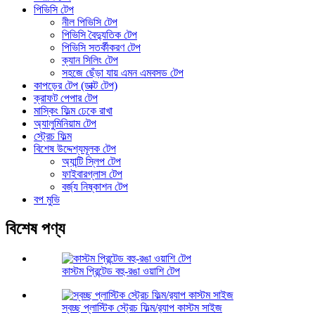
পিভিসি টেপ
নীল পিভিসি টেপ
পিভিসি বৈদ্যুতিক টেপ
পিভিসি সতর্কীকরণ টেপ
ক্যান সিলিং টেপ
সহজে ছেঁড়া যায় এমন এমবসড টেপ
কাপড়ের টেপ (ডাক্ট টেপ)
ক্রাফট পেপার টেপ
মাস্কিং ফিল্ম ঢেকে রাখা
অ্যালুমিনিয়াম টেপ
স্ট্রেচ ফিল্ম
বিশেষ উদ্দেশ্যমূলক টেপ
অ্যান্টি স্লিপ টেপ
ফাইবারগ্লাস টেপ
বর্জ্য নিষ্কাশন টেপ
বপ মুভি
বিশেষ পণ্য
কাস্টম প্রিন্টেড বহু-রঙা ওয়াশি টেপ
স্বচ্ছ প্লাস্টিক স্ট্রেচ ফিল্ম/র‍্যাপ কাস্টম সাইজ