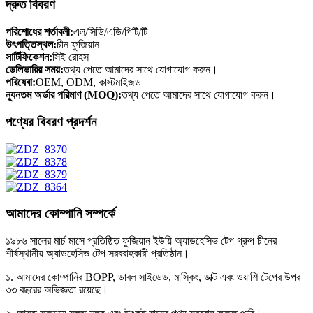
দ্রুত বিবরণ
পরিশোধের শর্তাবলী:
এল/সিডি/এডি/পিটি/টি
উৎপত্তিস্থল:
চীন ফুজিয়ান
সার্টিফিকেশন:
সিই রোহস
ডেলিভারির সময়:
তথ্য পেতে আমাদের সাথে যোগাযোগ করুন।
পরিষেবা:
OEM, ODM, কাস্টমাইজড
ন্যূনতম অর্ডার পরিমাণ (MOQ):
তথ্য পেতে আমাদের সাথে যোগাযোগ করুন।
পণ্যের বিবরণ প্রদর্শন
আমাদের কোম্পানি সম্পর্কে
১৯৮৬ সালের মার্চ মাসে প্রতিষ্ঠিত ফুজিয়ান ইউয়ি অ্যাডহেসিভ টেপ গ্রুপ চীনের
শীর্ষস্থানীয় অ্যাডহেসিভ টেপ সরবরাহকারী প্রতিষ্ঠান।
১. আমাদের কোম্পানির BOPP, ডাবল সাইডেড, মাস্কিং, ডাক্ট এবং ওয়াশি টেপের উপর
৩৩ বছরের অভিজ্ঞতা রয়েছে।