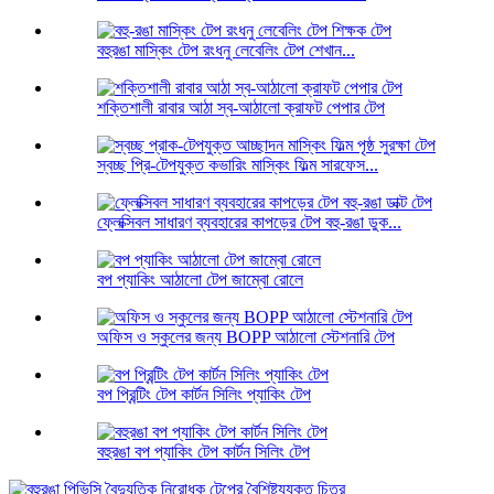
বহুরঙা মাস্কিং টেপ রংধনু লেবেলিং টেপ শেখান...
শক্তিশালী রাবার আঠা স্ব-আঠালো ক্রাফট পেপার টেপ
স্বচ্ছ প্রি-টেপযুক্ত কভারিং মাস্কিং ফিল্ম সারফেস...
ফ্লেক্সিবল সাধারণ ব্যবহারের কাপড়ের টেপ বহু-রঙা ডুক...
বপ প্যাকিং আঠালো টেপ জাম্বো রোলে
অফিস ও স্কুলের জন্য BOPP আঠালো স্টেশনারি টেপ
বপ প্রিন্টিং টেপ কার্টন সিলিং প্যাকিং টেপ
বহুরঙা বপ প্যাকিং টেপ কার্টন সিলিং টেপ