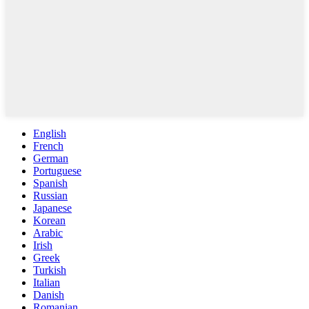
English
French
German
Portuguese
Spanish
Russian
Japanese
Korean
Arabic
Irish
Greek
Turkish
Italian
Danish
Romanian