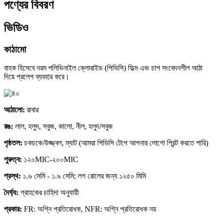
পণ্যের বিবরণ
ভিডিও
কাঠামো
বাহক হিসেবে নরম পলিভিনাইল ক্লোরাইড (পিভিসি) ফিল্ম এবং চাপ সংবেদনশীল আঠা
দিয়ে প্রলেপ ব্যবহার করে।
আঠালো:
রাবার
রঙ:
লাল, হলুদ, সবুজ, কালো, নীল, হলুদ/সবুজ
পৃষ্ঠতল:
চকচকে/উজ্জ্বল, ম্যাট (আমরা পিভিসি টেপে আপনার লোগো প্রিন্ট করতে পারি)
পুরুত্ব:
১২০MIC-২০০MIC
প্রস্থ:
১.৬ সেমি - ১.৯ সেমি; লগ রোলের জন্য ১২৫০ মিমি
দৈর্ঘ্য:
গ্রাহকের চাহিদা অনুযায়ী
প্রকার:
FR: অগ্নি প্রতিরোধক, NFR: অগ্নি প্রতিরোধক নয়