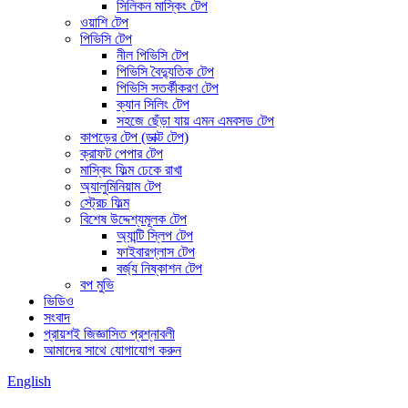
সিলিকন মাস্কিং টেপ
ওয়াশি টেপ
পিভিসি টেপ
নীল পিভিসি টেপ
পিভিসি বৈদ্যুতিক টেপ
পিভিসি সতর্কীকরণ টেপ
ক্যান সিলিং টেপ
সহজে ছেঁড়া যায় এমন এমবসড টেপ
কাপড়ের টেপ (ডাক্ট টেপ)
ক্রাফট পেপার টেপ
মাস্কিং ফিল্ম ঢেকে রাখা
অ্যালুমিনিয়াম টেপ
স্ট্রেচ ফিল্ম
বিশেষ উদ্দেশ্যমূলক টেপ
অ্যান্টি স্লিপ টেপ
ফাইবারগ্লাস টেপ
বর্জ্য নিষ্কাশন টেপ
বপ মুভি
ভিডিও
সংবাদ
প্রায়শই জিজ্ঞাসিত প্রশ্নাবলী
আমাদের সাথে যোগাযোগ করুন
English