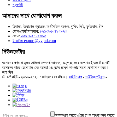
প্রদর্শনী
আমাদের সাথে যোগাযোগ করুন
ঠিকানা: জিয়াংইন গ্যাংচেং অর্থনৈতিক অঞ্চল, ফুকিং সিটি, ফুজিয়ান, চীন
ফোন/হোয়াটসঅ্যাপ:
৮৬১৩৯৫০৪৯২৯৭৩
ফোন:
০৫৯১৮৫৭৮৫৩৯৩
ইমেইল: export@yyjnd.com
নিউজলেটার
আমাদের পণ্য বা মূল্য তালিকা সম্পর্কে জানতে, অনুগ্রহ করে আপনার ইমেল ঠিকানাটি
আমাদের কাছে রেখে যান এবং আমরা ২৪ ঘন্টার মধ্যে আপনার সাথে যোগাযোগ করব।
জমা দিন
© কপিরাইট - ২০১০-২০২৪ : সর্বস্বত্ব সংরক্ষিত।
সাইটম্যাপ
-
সাইটম্যাপট্রান্স
-
অনুসন্ধান করতে এন্টার চাপুন অথবা বন্ধ করতে