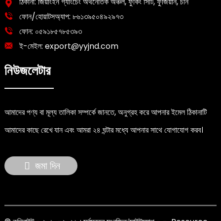
ঠিকানা: জিয়াংইন গ্যাংচেং অর্থনৈতিক অঞ্চল, ফুকিং সিটি, ফুজিয়ান, চীন
ফোন/হোয়াটসঅ্যাপ:
৮৬১৩৯৫০৪৯২৯৭৩
ফোন:
০৫৯১৮৫৭৮৫৩৯৩
ই-মেইল:
export@yyjnd.com
নিউজলেটার
আমাদের পণ্য বা মূল্য তালিকা সম্পর্কে জানতে, অনুগ্রহ করে আপনার ইমেল ঠিকানাটি
আমাদের কাছে রেখে যান এবং আমরা ২৪ ঘন্টার মধ্যে আপনার সাথে যোগাযোগ করব।
জমা দিন