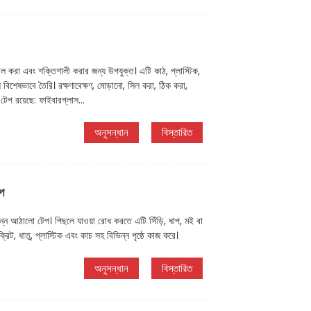
ডিল করা এবং শক্তিশালী করার জন্য উপযুক্ত। এটি কাঠ, প্লাস্টিক,
য বিশেষভাবে তৈরি। রক্ষণাবেক্ষণ, মোড়ানো, সিল করা, ঠিক করা,
টেপ রয়েছে: ফাইবারগ্লাস...
অনুসন্ধান
বিস্তারিত
েপ
সম্পন্ন আঠালো টেপ। পিছলে যাওয়া রোধ করতে এটি সিঁড়ি, ধাপ, মই বা
্রিট, ধাতু, প্লাস্টিক এবং কাচ সহ বিভিন্ন পৃষ্ঠে কাজ করে।
অনুসন্ধান
বিস্তারিত