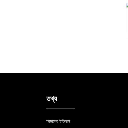
কাস্টম প্রিন্টেড বহু-রঙা ওয়াশি টেপ
তথ্য
আমাদের ইতিহাস