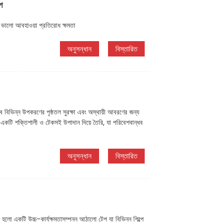
প
 ভালো আবহাওয়া প্রতিরোধ ক্ষমতা
অনুসন্ধান
বিস্তারিত
বিভিন্ন উপকরণের পৃষ্ঠতল সুরক্ষা এবং অস্থায়ী আবরণের জন্য
একটি শক্তিশালী ও টেকসই উপাদান দিয়ে তৈরি, যা পরিবেশবান্ধব
অনুসন্ধান
বিস্তারিত
লো একটি উচ্চ-কার্যক্ষমতাসম্পন্ন আঠালো টেপ যা বিভিন্ন শিল্পে