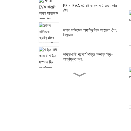
PE বা EVA হটমেল্ট ডাবল সাইডেড ফোম
টেপ
ডাবল সাইডেড অ্যাক্রিলিক আঠালো টেপ,
রিমুভাল...
শক্তিশালী প্রসার্য শক্তি সম্পন্ন দ্বি-
পার্শ্বযুক্ত ক্ল...
উচ্চ তাপমাত্রার সিলিকন রাবার আঠা...
সাধারণ ব্যবহারের জন্য মাস্কিং রাবার এ...
বহু-রঙা মাস্কিং টেপ রংধনু লেবেলিং...