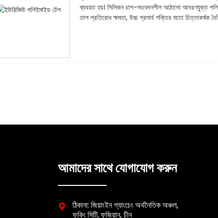
ব্যবহৃত হয়। সিলিকন চাপ-সংবেদনশীল আঠালো আবরণযুক্ত পলিইম
তাপ প্রতিরোধ ক্ষমতা, উচ্চ প্রসার্য শক্তির মতো চিত্তাকর্ষক বৈশিষ
আমাদের সাথে যোগাযোগ করুন
ঠিকানা: জিয়াংইন গ্যাংচেং অর্থনৈতিক অঞ্চল,
ফুকিং সিটি, ফুজিয়ান, চীন