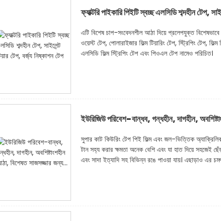
ফ্যাক্টরি পাইকারি পিইটি স্বচ্ছ এলসিডি শব্দহীন টেপ, সাইল
এটি বিশেষ চাপ-সংবেদনশীল আঠা দিয়ে প্রলেপযুক্ত বিশেষভাবে প্র
ওয়েস্ট টেপ, পোলারাইজার ফিল্ম টিয়ারিং টেপ, স্ট্রিপিং টেপ, ফিল
এলসিডি ফিল্ম স্ট্রিপিং টেপ এবং পিওএল টেপ নামেও পরিচিত।
ইউরিজিউ পরিবেশ-বান্ধব, গন্ধহীন, দাগহীন, অবশিষ্টা
সুপার কাট কিউরিং টেপ পিই ফিল্ম এবং জল-ভিত্তিক অ্যাক্রিলি
টান সহ্য করার ক্ষমতা অনেক বেশি এবং যা হাত দিয়ে সহজেই ছেঁড়
এবং সাদা ইত্যাদি সহ বিভিন্ন রঙে পাওয়া যায়। এছাড়াও এর চমৎ