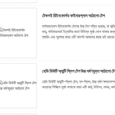
টেকসই রিইনফোর্সড ফাইবারগ্লাস আঠালো টেপ
ফাইবারগ্লাস রিইনফোর্সড টেপের উচ্চ টান শক্তি রয়েছে, যা বান্
ধাতু, ফাইবারবোর্ড ইত্যাদির মতো বিভিন্ন পৃষ্ঠে লেগে থাকার জন্
প্যাচিং এবং সুরক্ষার জন্য এটি আদর্শ। আমাদের কাছে দুই ধরনের 
হেভি ডিউটি ​​অ্যান্টি স্লিপ টেপ উচ্চ ঘর্ষণযুক্ত আঠালো ট
হেভি ডিউটি ​​অ্যান্টি-স্লিপ টেপ, নন-স্লিপ, উচ্চ ঘর্ষণ ক্ষমতা
অন্যান্য পিচ্ছিল পৃষ্ঠে লাগানো যায়। এটি কাঠ, টাইলস, পাথর, কংক