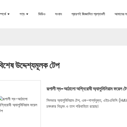
পর্কে
পণ্য
ভিডিও
সংবাদ
প্রায়শই জিজ্ঞাসিত প্রশ্নাবলী
আমাদের স
বিশেষ উদ্দেশ্যমূলক টেপ
রূপালী স্ব-আঠালো অগ্নিরোধী অ্যালুমিনিয়াম ফয়েল টে
সিলভার অ্যালুমিনিয়াম টেপ, এক-পার্শ্বযুক্ত, এইচএভিসি (H
চমৎকার বিদ্যুৎ ও তাপ পরিবাহিতা রয়েছে।