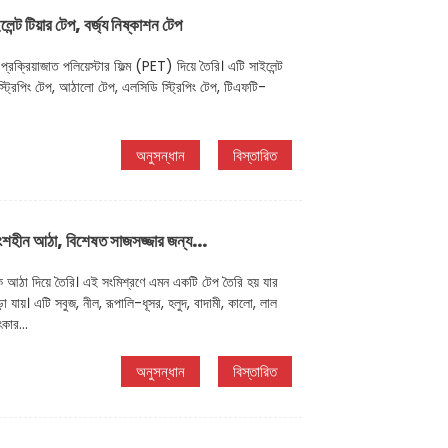
েন্ট টিয়ার টেপ, বর্জ্য নিষ্কাশন টেপ
ক্রিয়াজাত পলিয়েস্টার ফিল্ম (PET) দিয়ে তৈরি। এটি সাইলেন্ট
্ম স্ট্রিপিং টেপ, আঠালো টেপ, এলসিডি স্ট্রিপিং টেপ, টিএফটি-
অনুসন্ধান
বিস্তারিত
ংশহীন আঠা, বিশেষত সাজসজ্জার জন্য...
ক আঠা দিয়ে তৈরি। এই সংমিশ্রণে এমন একটি টেপ তৈরি হয় যার
া যায়। এটি সবুজ, নীল, রূপালি-ধূসর, হলুদ, বাদামী, কালো, লাল
কার...
অনুসন্ধান
বিস্তারিত