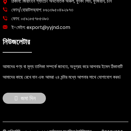
ঠিকানা: জিয়াংইন গ্যাংচেং অর্থনৈতিক অঞ্চল, ফুকিং সিটি, ফুজিয়ান, চীন
ফোন/হোয়াটসঅ্যাপ:
৮৬১৩৯৫০৪৯২৯৭৩
ফোন:
০৫৯১৮৫৭৮৫৩৯৩
ই-মেইল:
export@yyjnd.com
নিউজলেটার
আমাদের পণ্য বা মূল্য তালিকা সম্পর্কে জানতে, অনুগ্রহ করে আপনার ইমেল ঠিকানাটি
আমাদের কাছে রেখে যান এবং আমরা ২৪ ঘন্টার মধ্যে আপনার সাথে যোগাযোগ করব।
জমা দিন