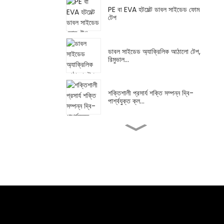
PE বা EVA হটমেল্ট ডাবল সাইডেড ফোম
টেপ
ডাবল সাইডেড অ্যাক্রিলিক আঠালো টেপ,
রিমুভাল...
শক্তিশালী প্রসার্য শক্তি সম্পন্ন দ্বি-
পার্শ্বযুক্ত ক্ল...
উচ্চ তাপমাত্রার সিলিকন রাবার আঠা...
সাধারণ ব্যবহারের জন্য মাস্কিং রাবার এ...
বহু-রঙা মাস্কিং টেপ রংধনু লেবেলিং...