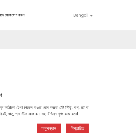
াথে যোগাযোগ করুন
Bengali
েপ
সম্পন্ন আঠালো টেপ। পিছলে যাওয়া রোধ করতে এটি সিঁড়ি, ধাপ, মই বা
্রিট, ধাতু, প্লাস্টিক এবং কাচ সহ বিভিন্ন পৃষ্ঠে কাজ করে।
অনুসন্ধান
বিস্তারিত